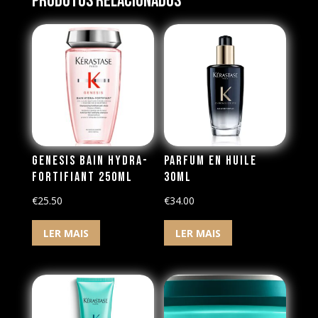
Produtos Relacionados
Genesis Bain Hydra-
Parfum en Huile
Fortifiant 250ml
30ml
€
25.50
€
34.00
LER MAIS
LER MAIS