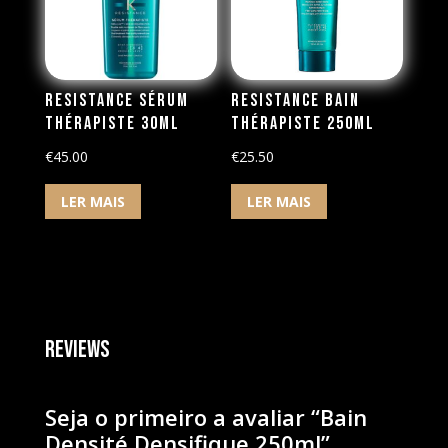
Resistance Sérum
Resistance Bain
Thérapiste 30ml
Thérapiste 250ml
€
45.00
€
25.50
LER MAIS
LER MAIS
Reviews
Seja o primeiro a avaliar “Bain
Densité Densifique 250ml”